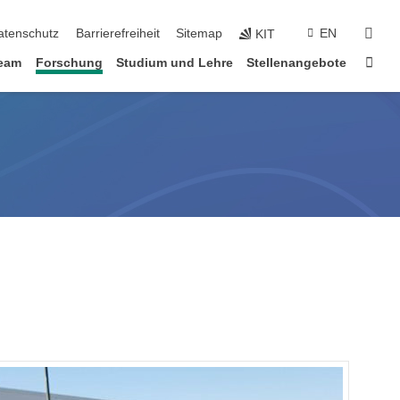
suc
atenschutz
Barrierefreiheit
Sitemap
EN
KIT
Star
eam
Forschung
Studium und Lehre
Stellenangebote