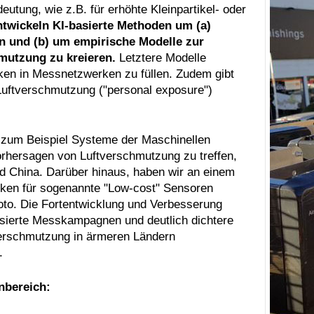
tung, wie z.B. für erhöhte Kleinpartikel- oder
ntwickeln KI-basierte Methoden um (a)
n und (b) um empirische Modelle zur
mutzung zu kreieren.
Letztere Modelle
en in Messnetzwerken zu füllen. Zudem gibt
Luftverschmutzung ("personal exposure")
zum Beispiel Systeme der Maschinellen
orhersagen von Luftverschmutzung zu treffen,
nd China. Darüber hinaus, haben wir an einem
iken für sogenannte "Low-cost" Sensoren
Foto. Die Fortentwicklung und Verbesserung
lisierte Messkampagnen und deutlich dichtere
erschmutzung in ärmeren Ländern
.
nbereich: