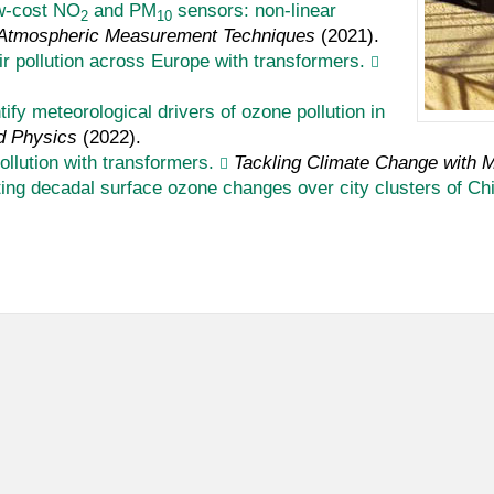
ow-cost NO
and PM
sensors: non-linear
2
10
Atmospheric Measurement Techniques
(2021).
ir pollution across Europe with transformers.
fy meteorological drivers of ozone pollution in
d Physics
(2022).
llution with transformers.
Tackling Climate Change with 
ting decadal surface ozone changes over city clusters of Ch